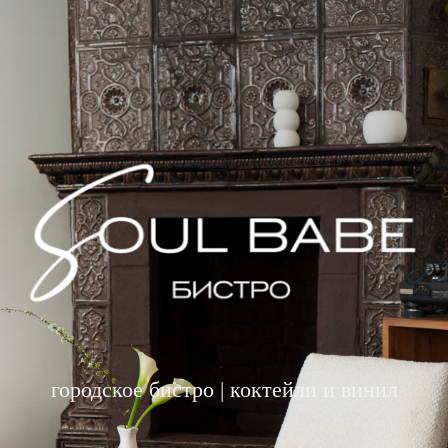
городское бистро | коктейли и винил